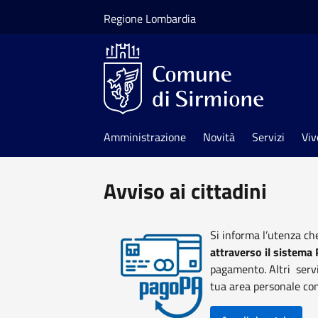
Salta al contenuto principale
Regione Lombardia
Amministrazione
Novità
Servizi
Viv
Avviso ai cittadini
Si informa l’utenza che
attraverso il sistema 
pagamento. Altri servi
tua area personale com