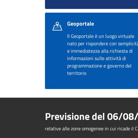
Geoportale
Il Geoportale è un luogo virtuale
nato per rispondere con semplicit
e immediatezza alla richiesta di
informazioni sulle attività di
programmazione e governo del
territorio
Previsione del
06/08
relative alle zone omogenee in cui ricade i