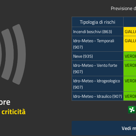
Previsione 
Tipologia di rischi
Incendi boschivi (863)
GIALL
Idro-Meteo - Temporali
GIALL
(907)
Neve (935)
VERD
Idro-Meteo - Vento forte
VERD
(907)
Idro-Meteo - Idrogeologico
VERD
(907)
Idro-Meteo - Idraulico (907)
VERD
ore
 criticità
Vedi m