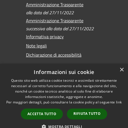
Amministrazione Trasparente
alla data del 27/11/2022
Amministrazione Trasparente
successiva alla data del 27/11/2022
Informativa privacy
Note legali
Dichiarazione di accessibilità
×
Informazioni sui cookie
Questo sito web utilizza cookie tecnici e assimilati strettamente
RSS
Copyright © 2026 •
necessari al corretto funzionamento e alla navigazione del sito,
Accessibilità
Comune di Sirmione •
nonché un cookie tecnico analitico al solo fine di elaborare
Privacy
informazioni statistiche, aggregate e anonime.
Powered by
Per maggiori dettagli, può consultare la cookie policy al seguente
link
Cookie
Municipium
•
Mappa del sito
Accesso redazione
RIFIUTA TUTTO
ACCETTA TUTTO
Versione
precedente
MOSTRA DETTAGLI