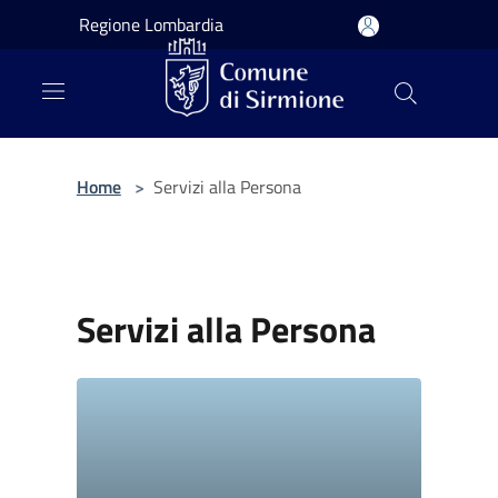
Salta al contenuto principale
Regione Lombardia
Home
>
Servizi alla Persona
Servizi alla Persona