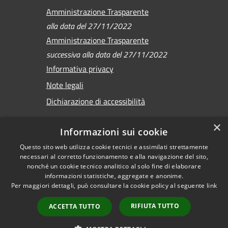
Amministrazione Trasparente
alla data del 27/11/2022
Amministrazione Trasparente
successiva alla data del 27/11/2022
Informativa privacy
Note legali
Dichiarazione di accessibilità
×
Informazioni sui cookie
Questo sito web utilizza cookie tecnici e assimilati strettamente
RSS
Copyright © 2026 •
necessari al corretto funzionamento e alla navigazione del sito,
Accessibilità
Comune di Sirmione •
nonché un cookie tecnico analitico al solo fine di elaborare
Privacy
informazioni statistiche, aggregate e anonime.
Powered by
Per maggiori dettagli, può consultare la cookie policy al seguente
link
Cookie
Municipium
•
Mappa del sito
Accesso redazione
RIFIUTA TUTTO
ACCETTA TUTTO
Versione
precedente