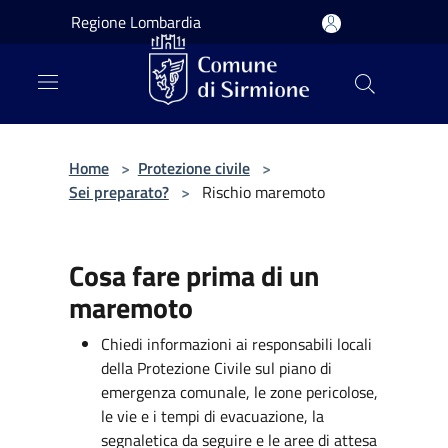
Salta al contenuto principale
Regione Lombardia
Home
>
Protezione civile
>
Sei preparato?
>
Rischio maremoto
Cosa fare prima di un
maremoto
Chiedi informazioni ai responsabili locali
della Protezione Civile sul piano di
emergenza comunale, le zone pericolose,
le vie e i tempi di evacuazione, la
segnaletica da seguire e le aree di attesa