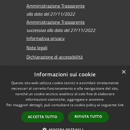
Amministrazione Trasparente
alla data del 27/11/2022
Amministrazione Trasparente
successiva alla data del 27/11/2022
Informativa privacy
Note legali
Dichiarazione di accessibilità
×
Informazioni sui cookie
Questo sito web utilizza cookie tecnici e assimilati strettamente
RSS
Copyright © 2026 •
necessari al corretto funzionamento e alla navigazione del sito,
Accessibilità
Comune di Sirmione •
nonché un cookie tecnico analitico al solo fine di elaborare
Privacy
informazioni statistiche, aggregate e anonime.
Powered by
Per maggiori dettagli, può consultare la cookie policy al seguente
link
Cookie
Municipium
•
Mappa del sito
Accesso redazione
RIFIUTA TUTTO
ACCETTA TUTTO
Versione
precedente
MOSTRA DETTAGLI