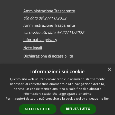
Amministrazione Trasparente
alla data del 27/11/2022
Amministrazione Trasparente
successiva alla data del 27/11/2022
Informativa privacy
Note legali
Dichiarazione di accessibilità
×
Informazioni sui cookie
Questo sito web utilizza cookie tecnici e assimilati strettamente
RSS
Copyright © 2026 •
necessari al corretto funzionamento e alla navigazione del sito,
Accessibilità
Comune di Sirmione •
nonché un cookie tecnico analitico al solo fine di elaborare
Privacy
informazioni statistiche, aggregate e anonime.
Powered by
Per maggiori dettagli, può consultare la cookie policy al seguente
link
Cookie
Municipium
•
Mappa del sito
Accesso redazione
RIFIUTA TUTTO
ACCETTA TUTTO
Versione