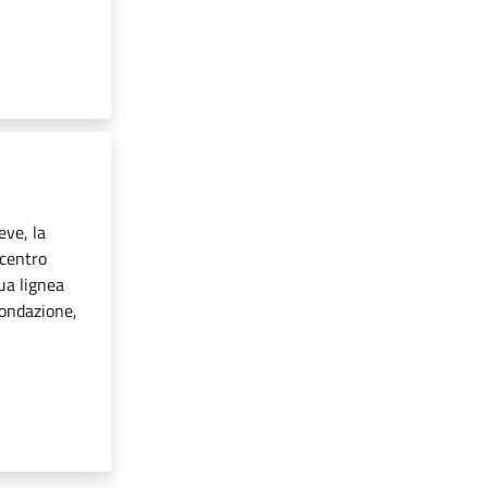
ve, la
 centro
tua lignea
fondazione,