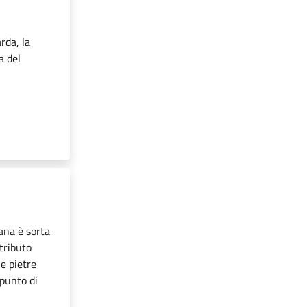
arda, la
a del
ana è sorta
ntributo
e pietre
 punto di