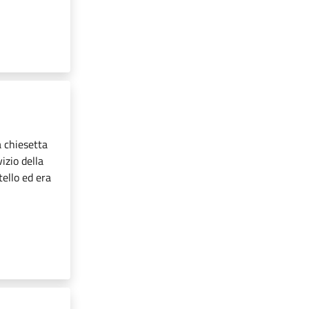
a chiesetta
izio della
tello ed era