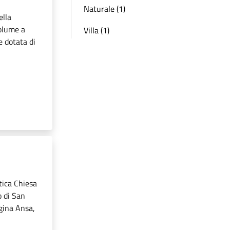
Naturale (1)
ella
olume a
Villa (1)
e dotata di
ntica Chiesa
o di San
egina Ansa,