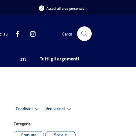
Accedi all'area personale
ci su
Cerca
Tutti gli argomenti
ZTL
Condividi
Vedi azioni
Categorie:
Comune
Sociale