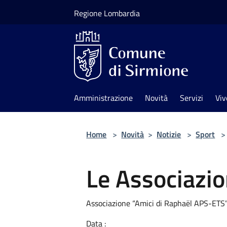
Salta al contenuto principale
Regione Lombardia
Amministrazione
Novità
Servizi
Viv
Home
>
Novità
>
Notizie
>
Sport
>
Le Associazion
Associazione “Amici di Raphaël APS-ETS
Data :