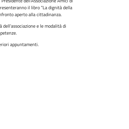
, Presidente dell’Associazione Amici di
esenteranno il libro “La dignità della
ronto aperto alla cittadinanza.
 dell’associazione e le modalità di
mpetenze.
eriori appuntamenti.