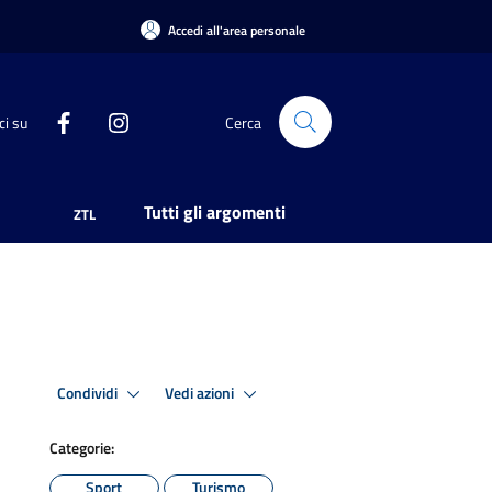
Accedi all'area personale
ci su
Cerca
Tutti gli argomenti
ZTL
Condividi
Vedi azioni
Categorie:
Sport
Turismo