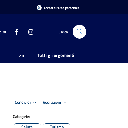
Accedi all'area personale
ci su
Cerca
Tutti gli argomenti
ZTL
Condividi
Vedi azioni
Categorie:
Salute
Turismo