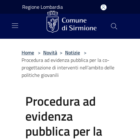
Salta al contenuto principale
Regione Lombardia
Home
>
Novità
>
Notizie
>
Procedura ad evidenza pubblica per la co-
progettazione di interventi nell’ambito delle
politiche giovanili
Procedura ad
evidenza
pubblica per la