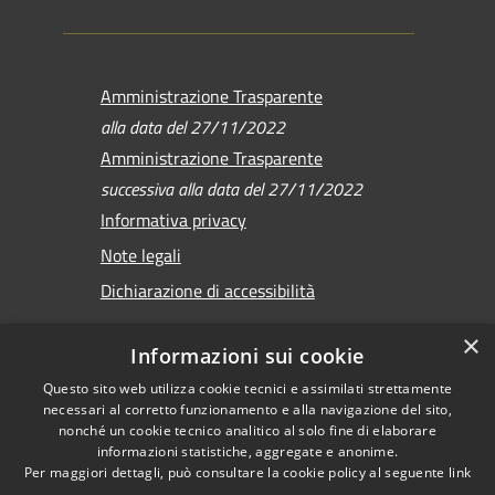
Amministrazione Trasparente
alla data del 27/11/2022
Amministrazione Trasparente
successiva alla data del 27/11/2022
Informativa privacy
Note legali
Dichiarazione di accessibilità
×
Informazioni sui cookie
Questo sito web utilizza cookie tecnici e assimilati strettamente
RSS
Copyright © 2026 •
necessari al corretto funzionamento e alla navigazione del sito,
Accessibilità
Comune di Sirmione •
nonché un cookie tecnico analitico al solo fine di elaborare
Privacy
informazioni statistiche, aggregate e anonime.
Powered by
Per maggiori dettagli, può consultare la cookie policy al seguente
link
Cookie
Municipium
•