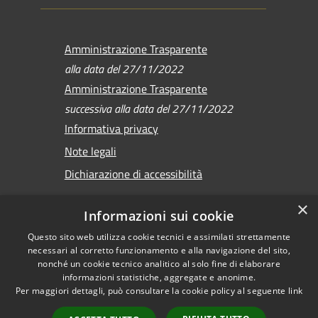
Amministrazione Trasparente
alla data del 27/11/2022
Amministrazione Trasparente
successiva alla data del 27/11/2022
Informativa privacy
Note legali
Dichiarazione di accessibilità
×
Informazioni sui cookie
Questo sito web utilizza cookie tecnici e assimilati strettamente
RSS
Copyright © 2026 •
necessari al corretto funzionamento e alla navigazione del sito,
Accessibilità
Comune di Sirmione •
nonché un cookie tecnico analitico al solo fine di elaborare
Privacy
informazioni statistiche, aggregate e anonime.
Powered by
Per maggiori dettagli, può consultare la cookie policy al seguente
link
Cookie
Municipium
•
Mappa del sito
Accesso redazione