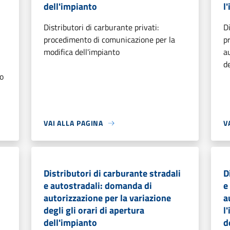
dell'impianto
l
Distributori di carburante privati:
Di
procedimento di comunicazione per la
p
modifica dell'impianto
a
d
to
VAI ALLA PAGINA
V
i
Distributori di carburante stradali
D
e autostradali: domanda di
e
autorizzazione per la variazione
a
degli gli orari di apertura
l
dell'impianto
d