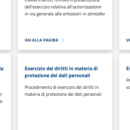
dell'esercizio relativa all'autorizzazione
in via generale alle emissioni in atmosfer
VAI ALLA PAGINA
V
la
Esercizio dei diritti in materia di
E
protezione dei dati personali
P
Procedimento di esercizio dei diritti in
s
er
materia di protezione dei dati personali
 a