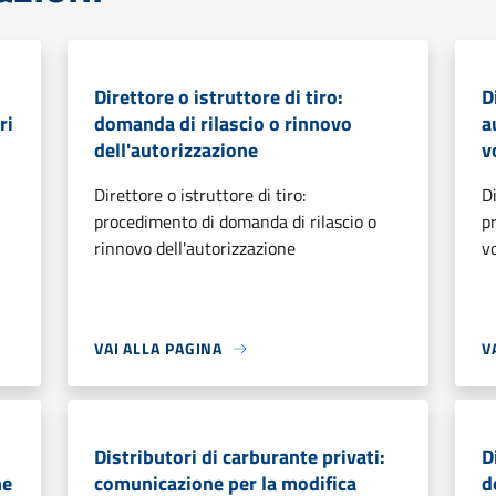
Direttore o istruttore di tiro:
D
ri
domanda di rilascio o rinnovo
a
dell'autorizzazione
v
Direttore o istruttore di tiro:
D
procedimento di domanda di rilascio o
p
rinnovo dell'autorizzazione
v
VAI ALLA PAGINA
V
Distributori di carburante privati:
D
ne
comunicazione per la modifica
d