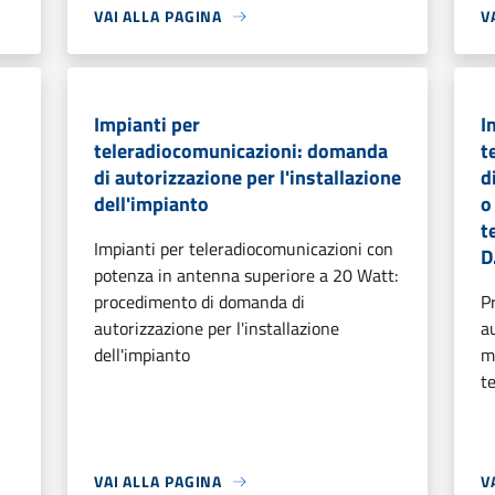
VAI ALLA PAGINA
V
Impianti per
I
teleradiocomunicazioni: domanda
t
di autorizzazione per l'installazione
d
dell'impianto
o
t
Impianti per teleradiocomunicazioni con
D
potenza in antenna superiore a 20 Watt:
procedimento di domanda di
P
autorizzazione per l'installazione
a
dell'impianto
m
t
VAI ALLA PAGINA
V