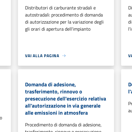
Distributori di carburante stradali e
D
autostradali: procedimento di domanda
a
di autorizzazione per la variazione degli
d
gli orari di apertura dell'impianto
l'
VAI ALLA PAGINA
V
Domanda di adesione,
D
trasferimento, rinnovo o
l
presecuzione dell'esercizio relativa
P
all'autorizzazione in via generale
a
alle emissioni in atmosfera
to
Procedimento di domanda di adesione,
trasferimento, rinnovo o presecuzione