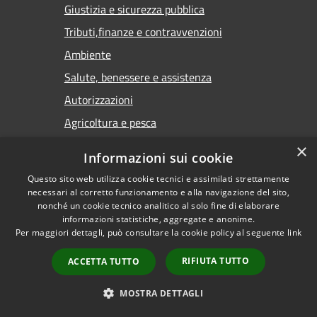
Giustizia e sicurezza pubblica
Tributi,finanze e contravvenzioni
Ambiente
Salute, benessere e assistenza
Autorizzazioni
Agricoltura e pesca
×
Informazioni sui cookie
NOVITÀ
Questo sito web utilizza cookie tecnici e assimilati strettamente
Notizie
necessari al corretto funzionamento e alla navigazione del sito,
nonché un cookie tecnico analitico al solo fine di elaborare
Comunicati
informazioni statistiche, aggregate e anonime.
Per maggiori dettagli, può consultare la cookie policy al seguente
link
Avvisi
RIFIUTA TUTTO
ACCETTA TUTTO
VIVERE IL COMUNE
MOSTRA DETTAGLI
Luoghi