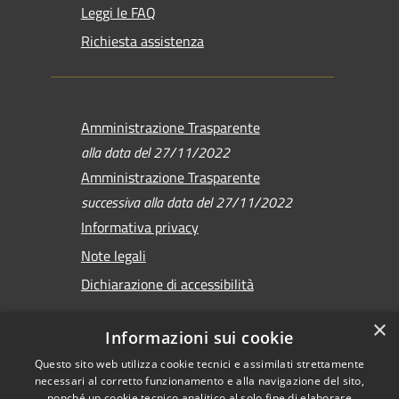
Leggi le FAQ
Richiesta assistenza
Amministrazione Trasparente
alla data del 27/11/2022
Amministrazione Trasparente
successiva alla data del 27/11/2022
Informativa privacy
Note legali
Dichiarazione di accessibilità
×
Informazioni sui cookie
Questo sito web utilizza cookie tecnici e assimilati strettamente
RSS
Copyright © 2026 •
necessari al corretto funzionamento e alla navigazione del sito,
Accessibilità
Comune di Sirmione •
nonché un cookie tecnico analitico al solo fine di elaborare