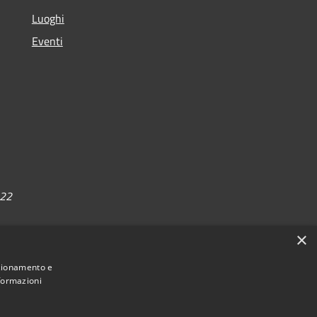
Luoghi
Eventi
022
×
nzionamento e
nformazioni