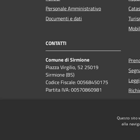
Personale Amministrativo
Catas
Documenti e dati
Turi
Mobil
CONTATTI
Comune di Sirmione
Pren
Piazza Virgilio, 52 25019
Segna
Sirmione (BS)
Leggi
Codice Fiscale: 00568450175
Partita IVA: 00570860981
Richi
PEC:
comune.sirmione.pec@legalmail.it
Centralino Unico:
030 9909100
Questo sito 
alla navig