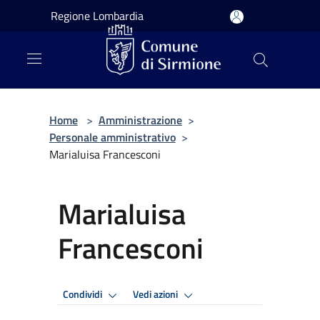
Salta al contenuto principale
Regione Lombardia
Home
>
Amministrazione
>
Personale amministrativo
>
Marialuisa Francesconi
Marialuisa
Francesconi
Condividi
Vedi azioni