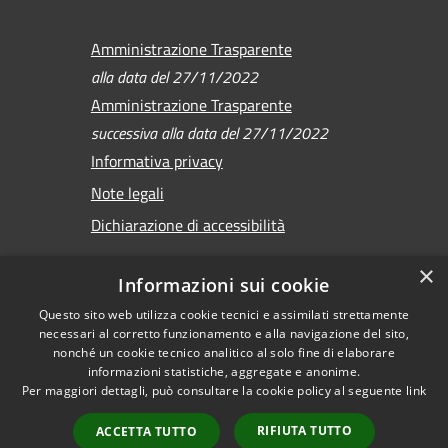
Amministrazione Trasparente
alla data del 27/11/2022
Amministrazione Trasparente
successiva alla data del 27/11/2022
Informativa privacy
Note legali
Dichiarazione di accessibilità
×
Informazioni sui cookie
Questo sito web utilizza cookie tecnici e assimilati strettamente
RSS
Copyright © 2026 •
necessari al corretto funzionamento e alla navigazione del sito,
Accessibilità
Comune di Sirmione •
nonché un cookie tecnico analitico al solo fine di elaborare
Privacy
informazioni statistiche, aggregate e anonime.
Powered by
Per maggiori dettagli, può consultare la cookie policy al seguente
link
Cookie
Municipium
•
Mappa del sito
Accesso redazione
RIFIUTA TUTTO
ACCETTA TUTTO
Versione