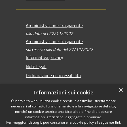
Amministrazione Trasparente
alla data del 27/11/2022
Amministrazione Trasparente
successiva alla data del 27/11/2022
Informativa privacy
Note legali
Dichiarazione di accessibilità
×
Informazioni sui cookie
Questo sito web utilizza cookie tecnici e assimilati strettamente
RSS
Copyright © 2026 •
necessari al corretto funzionamento e alla navigazione del sito,
Accessibilità
Comune di Sirmione •
nonché un cookie tecnico analitico al solo fine di elaborare
Privacy
informazioni statistiche, aggregate e anonime.
Powered by
Per maggiori dettagli, può consultare la cookie policy al seguente
link
Cookie
Municipium
•