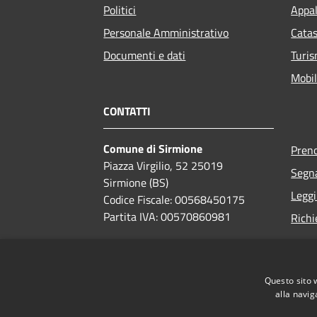
Politici
Appal
Personale Amministrativo
Catas
Documenti e dati
Turi
Mobil
CONTATTI
Comune di Sirmione
Pren
Piazza Virgilio, 52 25019
Segna
Sirmione (BS)
Leggi
Codice Fiscale: 00568450175
Partita IVA: 00570860981
Richi
PEC:
comune.sirmione.pec@legalmail.it
Centralino Unico:
030 9909100
Questo sito 
alla navig