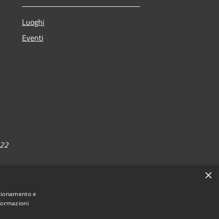
Luoghi
Eventi
022
×
nzionamento e
nformazioni