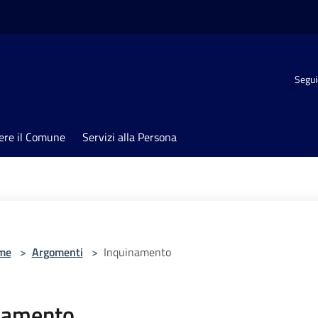
Segui
ere il Comune
Servizi alla Persona
me
>
Argomenti
>
Inquinamento
namento