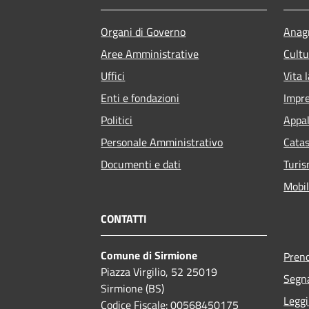
Organi di Governo
Anagr
Aree Amministrative
Cultu
Uffici
Vita 
Enti e fondazioni
Impr
Politici
Appal
Personale Amministrativo
Catas
Documenti e dati
Turi
Mobil
CONTATTI
Comune di Sirmione
Pren
Piazza Virgilio, 52 25019
Segna
Sirmione (BS)
Leggi
Codice Fiscale: 00568450175