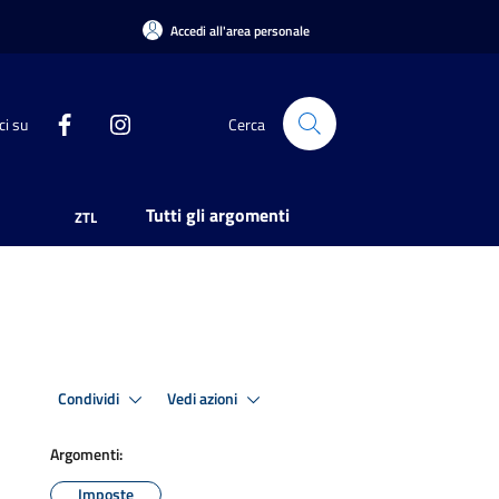
Accedi all'area personale
ci su
Cerca
Tutti gli argomenti
ZTL
Condividi
Vedi azioni
Argomenti:
Imposte