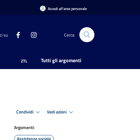
Accedi all'area personale
ci su
Cerca
Tutti gli argomenti
ZTL
Condividi
Vedi azioni
Argomenti:
Assistenza sociale