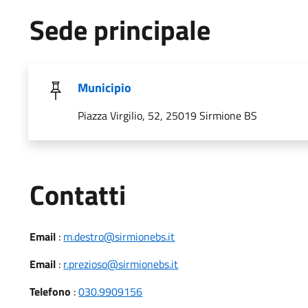
Sede principale
Municipio
Piazza Virgilio, 52, 25019 Sirmione BS
Utili
Contatti
Email
:
m.destro@sirmionebs.it
Email
:
r.prezioso@sirmionebs.it
Telefono
:
030.9909156