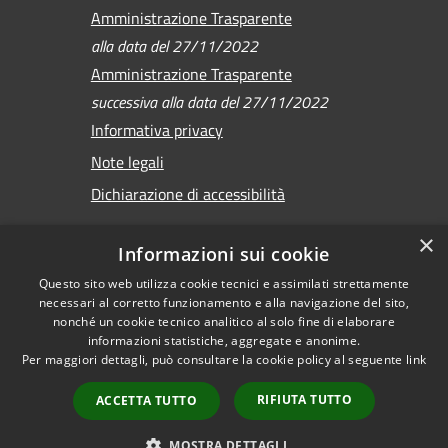
Amministrazione Trasparente
alla data del 27/11/2022
Amministrazione Trasparente
successiva alla data del 27/11/2022
Informativa privacy
Note legali
Dichiarazione di accessibilità
×
Informazioni sui cookie
Questo sito web utilizza cookie tecnici e assimilati strettamente
RSS
Copyright © 2026 •
necessari al corretto funzionamento e alla navigazione del sito,
Accessibilità
Comune di Sirmione •
nonché un cookie tecnico analitico al solo fine di elaborare
Privacy
informazioni statistiche, aggregate e anonime.
Powered by
Per maggiori dettagli, può consultare la cookie policy al seguente
link
Cookie
Municipium
•
Mappa del sito
Accesso redazione
RIFIUTA TUTTO
ACCETTA TUTTO
Versione
precedente
MOSTRA DETTAGLI