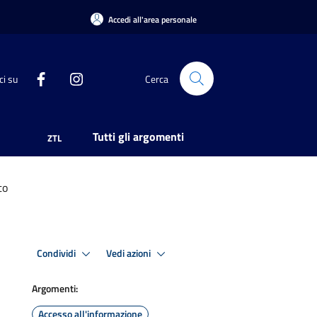
Accedi all'area personale
ci su
Cerca
Tutti gli argomenti
ZTL
to
Condividi
Vedi azioni
Argomenti:
Accesso all'informazione