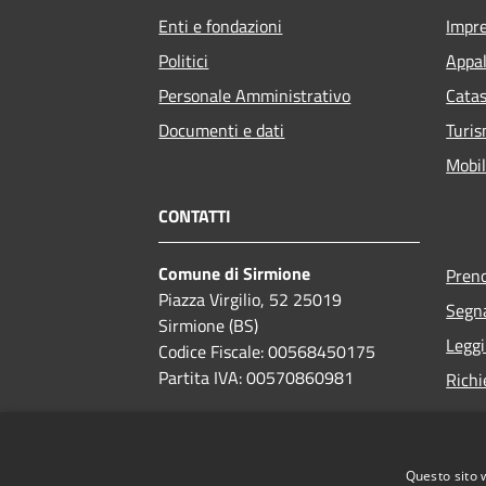
Enti e fondazioni
Impr
Politici
Appal
Personale Amministrativo
Catas
Documenti e dati
Turi
Mobil
CONTATTI
Comune di Sirmione
Pren
Piazza Virgilio, 52 25019
Segna
Sirmione (BS)
Leggi
Codice Fiscale: 00568450175
Partita IVA: 00570860981
Richi
PEC:
comune.sirmione.pec@legalmail.it
Centralino Unico:
030 9909100
Questo sito 