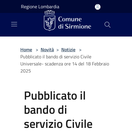
Salta al contenuto principale
Regione Lombardia
Home
>
Novità
>
Notizie
>
Pubblicato il bando di servizio Civile
Universale- scadenza ore 14 del 18 Febbraio
2025
Pubblicato il
bando di
servizio Civile