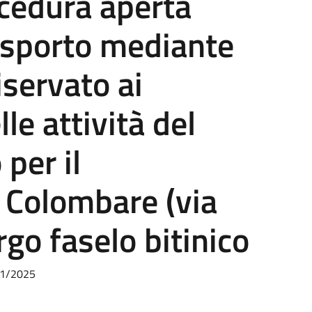
cedura aperta
rasporto mediante
iservato ai
le attività del
 per il
 Colombare (via
rgo faselo bitinico
11/2025