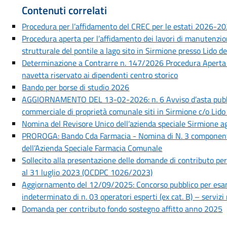
Contenuti correlati
Procedura per l’affidamento del CREC per le estati 2026-
Procedura aperta per l’affidamento dei lavori di manutenzion
strutturale del pontile a lago sito in Sirmione presso Lido de
Determinazione a Contrarre n. 147/2026 Procedura Aperta pe
navetta riservato ai dipendenti centro storico
Bando per borse di studio 2026
AGGIORNAMENTO DEL 13-02-2026: n. 6 Avviso d’asta pubblic
commerciale di proprietà comunale siti in Sirmione c/o Lido
Nomina del Revisore Unico dell’azienda speciale Sirmione
PROROGA: Bando Cda Farmacia - Nomina di N. 3 componenti
dell’Azienda Speciale Farmacia Comunale
Sollecito alla presentazione delle domande di contributo per 
al 31 luglio 2023 (OCDPC 1026/2023)
Aggiornamento del 12/09/2025: Concorso pubblico per esam
indeterminato di n. 03 operatori esperti (ex cat. B) – servi
Domanda per contributo fondo sostegno affitto anno 2025