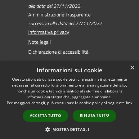
alla data del 27/11/2022
Amministrazione Trasparente
successiva alla data del 27/11/2022
Informativa privacy
Note legali
Dichiarazione di accessibilità
×
Informazioni sui cookie
Questo sito web utilizza cookie tecnici e assimilati strettamente
RSS
Copyright © 2026 •
necessari al corretto funzionamento e alla navigazione del sito,
Accessibilità
Comune di Sirmione •
nonché un cookie tecnico analitico al solo fine di elaborare
Privacy
informazioni statistiche, aggregate e anonime.
Powered by
Per maggiori dettagli, può consultare la cookie policy al seguente
link
Cookie
Municipium
•
Mappa del sito
Accesso redazione
RIFIUTA TUTTO
ACCETTA TUTTO
Versione
precedente
MOSTRA DETTAGLI