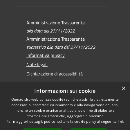
Amministrazione Trasparente
alla data del 27/11/2022
Amministrazione Trasparente
successiva alla data del 27/11/2022
Informativa privacy
Note legali
Dichiarazione di accessibilità
×
Informazioni sui cookie
Questo sito web utilizza cookie tecnici e assimilati strettamente
RSS
Copyright © 2026 •
necessari al corretto funzionamento e alla navigazione del sito,
Accessibilità
Comune di Sirmione •
nonché un cookie tecnico analitico al solo fine di elaborare
informazioni statistiche, aggregate e anonime.
Privacy
Powered by
Per maggiori dettagli, può consultare la cookie policy al seguente
link
Cookie
Municipium
•