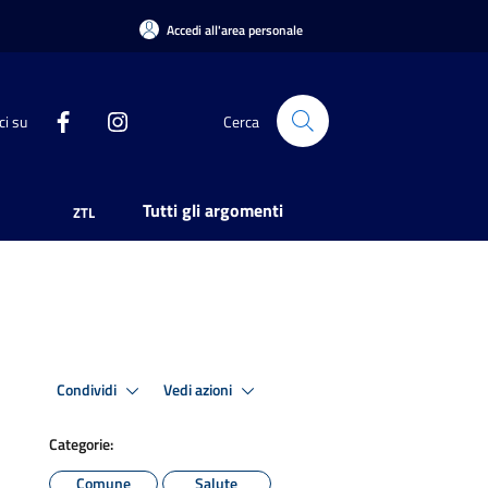
Accedi all'area personale
ci su
Cerca
Tutti gli argomenti
ZTL
Condividi
Vedi azioni
Categorie:
Comune
Salute