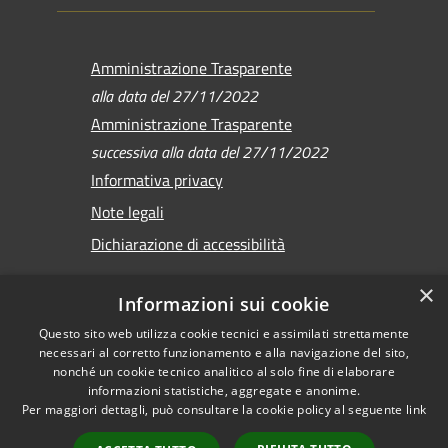
Amministrazione Trasparente
alla data del 27/11/2022
Amministrazione Trasparente
successiva alla data del 27/11/2022
Informativa privacy
Note legali
Dichiarazione di accessibilità
×
Informazioni sui cookie
Questo sito web utilizza cookie tecnici e assimilati strettamente
RSS
Copyright © 2026 •
necessari al corretto funzionamento e alla navigazione del sito,
Accessibilità
Comune di Sirmione •
nonché un cookie tecnico analitico al solo fine di elaborare
Privacy
informazioni statistiche, aggregate e anonime.
Powered by
Per maggiori dettagli, può consultare la cookie policy al seguente
link
Cookie
Municipium
•
Mappa del sito
Accesso redazione