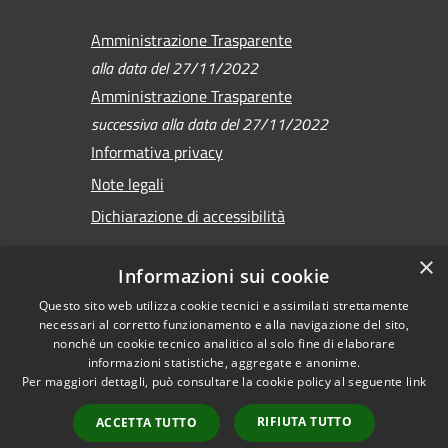
Amministrazione Trasparente
alla data del 27/11/2022
Amministrazione Trasparente
successiva alla data del 27/11/2022
Informativa privacy
Note legali
Dichiarazione di accessibilità
×
Informazioni sui cookie
Questo sito web utilizza cookie tecnici e assimilati strettamente
RSS
Copyright © 2026 •
necessari al corretto funzionamento e alla navigazione del sito,
Accessibilità
Comune di Sirmione •
nonché un cookie tecnico analitico al solo fine di elaborare
Privacy
informazioni statistiche, aggregate e anonime.
Powered by
Per maggiori dettagli, può consultare la cookie policy al seguente
link
Cookie
Municipium
•
Mappa del sito
Accesso redazione
RIFIUTA TUTTO
ACCETTA TUTTO
Versione