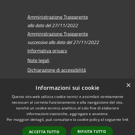
Amministrazione Trasparente
alla data del 27/11/2022
Amministrazione Trasparente
successiva alla data del 27/11/2022
Informativa privacy
Note legali
Dichiarazione di accessibilità
×
Informazioni sui cookie
Questo sito web utilizza cookie tecnici e assimilati strettamente
RSS
Copyright © 2026 •
necessari al corretto funzionamento e alla navigazione del sito,
Accessibilità
Comune di Sirmione •
nonché un cookie tecnico analitico al solo fine di elaborare
Privacy
informazioni statistiche, aggregate e anonime.
Powered by
Per maggiori dettagli, può consultare la cookie policy al seguente
link
Cookie
Municipium
•
Mappa del sito
Accesso redazione
RIFIUTA TUTTO
ACCETTA TUTTO