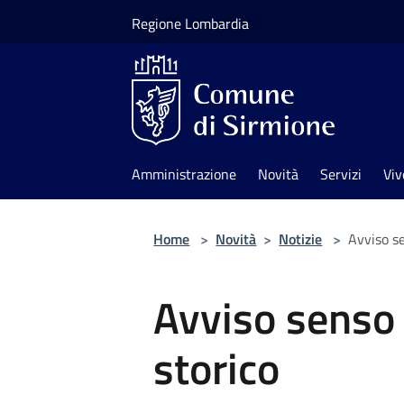
Salta al contenuto principale
Regione Lombardia
Amministrazione
Novità
Servizi
Viv
Home
>
Novità
>
Notizie
>
Avviso s
Avviso senso 
storico