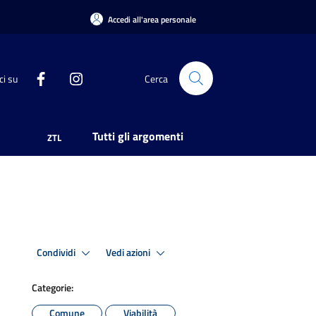
Accedi all'area personale
ci su
Cerca
Tutti gli argomenti
ZTL
Condividi
Vedi azioni
Categorie:
Comune
Viabilità