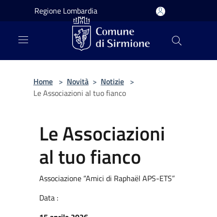
Salta al contenuto principale
Regione Lombardia
Home
>
Novità
>
Notizie
>
Le Associazioni al tuo fianco
Le Associazioni
al tuo fianco
Associazione “Amici di Raphaël APS-ETS”
Data :
15 aprile 2026