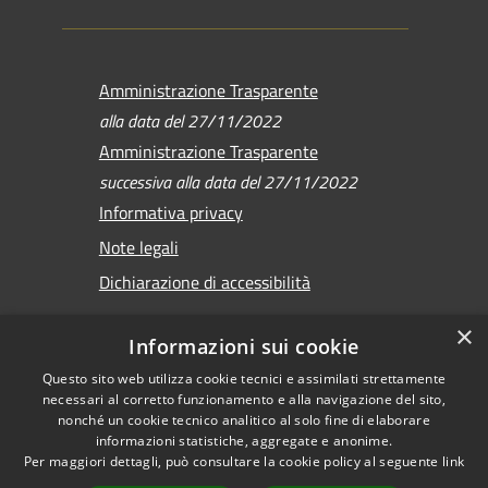
Amministrazione Trasparente
alla data del 27/11/2022
Amministrazione Trasparente
successiva alla data del 27/11/2022
Informativa privacy
Note legali
Dichiarazione di accessibilità
×
Informazioni sui cookie
Questo sito web utilizza cookie tecnici e assimilati strettamente
RSS
Copyright © 2026 •
necessari al corretto funzionamento e alla navigazione del sito,
Accessibilità
Comune di Sirmione •
nonché un cookie tecnico analitico al solo fine di elaborare
informazioni statistiche, aggregate e anonime.
Privacy
Powered by
Per maggiori dettagli, può consultare la cookie policy al seguente
link
Cookie
Municipium
•