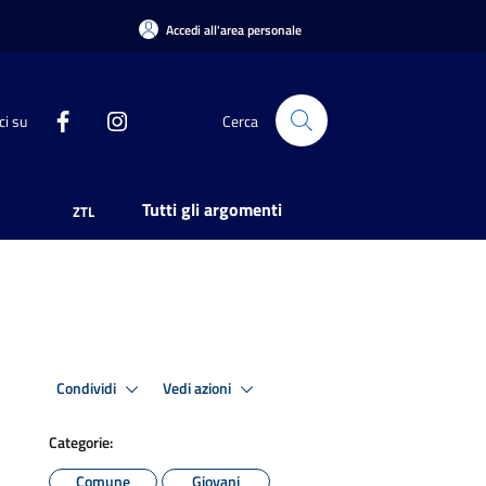
Accedi all'area personale
ci su
Cerca
Tutti gli argomenti
ZTL
Condividi
Vedi azioni
Categorie:
Comune
Giovani