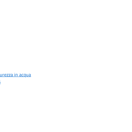
curezza in acqua
6