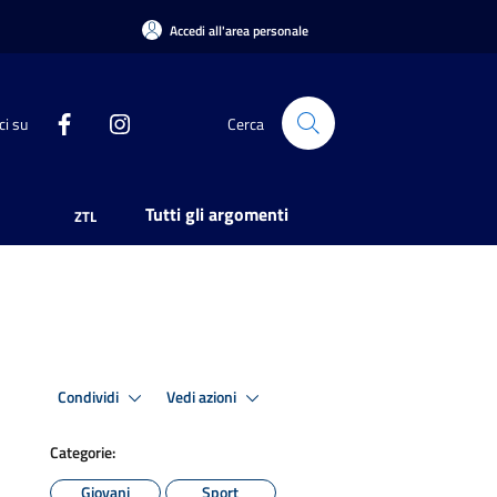
Accedi all'area personale
ci su
Cerca
Tutti gli argomenti
ZTL
Condividi
Vedi azioni
Categorie:
Giovani
Sport