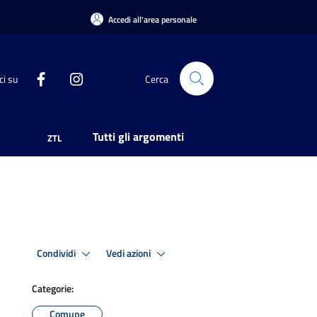
Accedi all'area personale
ci su
Cerca
Tutti gli argomenti
ZTL
Condividi
Vedi azioni
Categorie:
Comune