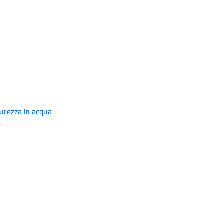
curezza in acqua
6