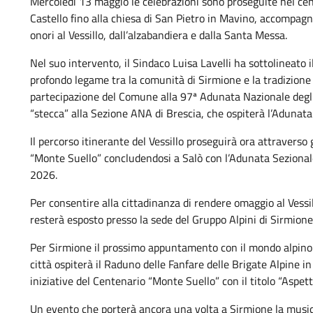
Mercoledì 13 maggio le celebrazioni sono proseguite nel cent
Castello fino alla chiesa di San Pietro in Mavino, accompagn
onori al Vessillo, dall’alzabandiera e dalla Santa Messa.
Nel suo intervento, il Sindaco Luisa Lavelli ha sottolineato i
profondo legame tra la comunità di Sirmione e la tradizione
partecipazione del Comune alla 97ª Adunata Nazionale degli 
“stecca” alla Sezione ANA di Brescia, che ospiterà l’Adunat
Il percorso itinerante del Vessillo proseguirà ora attraverso g
“Monte Suello” concludendosi a Salò con l’Adunata Sezional
2026.
Per consentire alla cittadinanza di rendere omaggio al Vessi
resterà esposto presso la sede del Gruppo Alpini di Sirmione
Per Sirmione il prossimo appuntamento con il mondo alpino 
città ospiterà il Raduno delle Fanfare delle Brigate Alpine i
iniziative del Centenario “Monte Suello” con il titolo “Aspet
Un evento che porterà ancora una volta a Sirmione la musica,