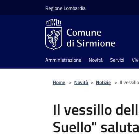
Salta al contenuto principale
Regione Lombardia
Amministrazione
Novità
Servizi
Viv
Home
>
Novità
>
Notizie
>
Il vessil
Il vessillo de
Suello" salut