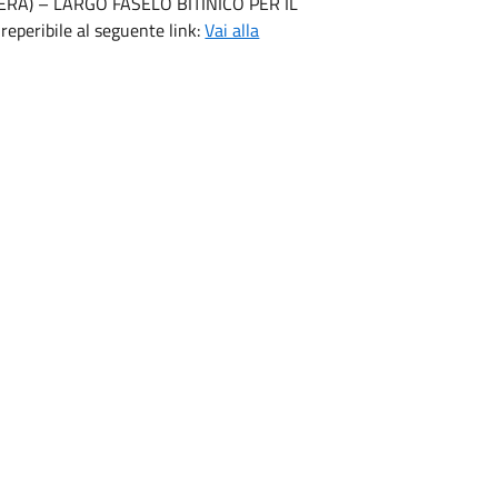
A) – LARGO FASELO BITINICO PER IL
eribile al seguente link:
Vai alla