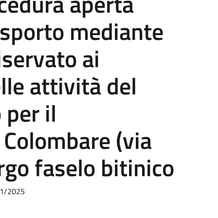
cedura aperta
rasporto mediante
iservato ai
le attività del
 per il
 Colombare (via
rgo faselo bitinico
11/2025