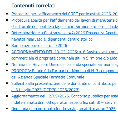
Contenuti correlati
Procedura per l’affidamento del CREC per le estati 2026-
Procedura aperta per l’affidamento dei lavori di manutenzion
strutturale del pontile a lago sito in Sirmione presso Lido de
Determinazione a Contrarre n. 147/2026 Procedura Aperta pe
navetta riservato ai dipendenti centro storico
Bando per borse di studio 2026
AGGIORNAMENTO DEL 13-02-2026: n. 6 Avviso d’asta pubblic
commerciale di proprietà comunale siti in Sirmione c/o Lido
Nomina del Revisore Unico dell’azienda speciale Sirmione
PROROGA: Bando Cda Farmacia - Nomina di N. 3 componenti
dell’Azienda Speciale Farmacia Comunale
Sollecito alla presentazione delle domande di contributo per 
al 31 luglio 2023 (OCDPC 1026/2023)
Aggiornamento del 12/09/2025: Concorso pubblico per esam
indeterminato di n. 03 operatori esperti (ex cat. B) – servi
Domanda per contributo fondo sostegno affitto anno 2025