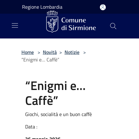
Salta al contenuto principale
Regione Lombardia
Home
>
Novità
>
Notizie
>
“Enigmi e… Caffè”
“Enigmi e…
Caffè”
Giochi, socialità e un buon caffè
Data :
26 maggio 2026