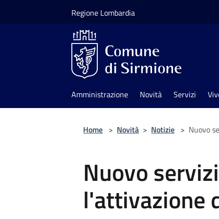
Salta al contenuto principale
Regione Lombardia
Amministrazione
Novità
Servizi
Viv
Home
>
Novità
>
Notizie
>
Nuovo ser
Nuovo servizi
l'attivazione 