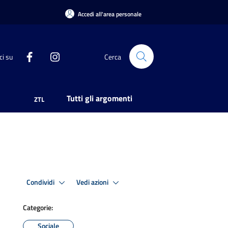
Accedi all'area personale
ci su
Cerca
Tutti gli argomenti
ZTL
Condividi
Vedi azioni
Categorie:
Sociale