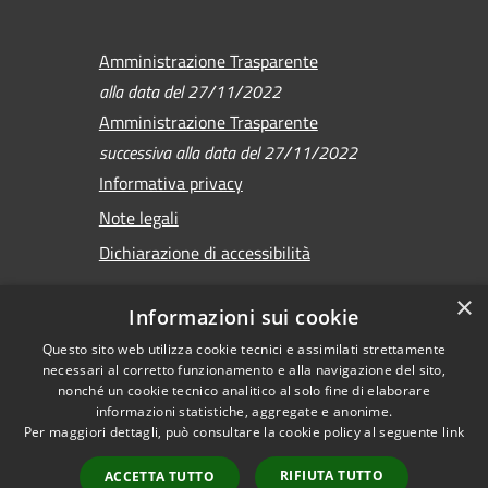
Amministrazione Trasparente
alla data del 27/11/2022
Amministrazione Trasparente
successiva alla data del 27/11/2022
Informativa privacy
Note legali
Dichiarazione di accessibilità
×
Informazioni sui cookie
Questo sito web utilizza cookie tecnici e assimilati strettamente
RSS
Copyright © 2026 •
necessari al corretto funzionamento e alla navigazione del sito,
Accessibilità
Comune di Sirmione •
nonché un cookie tecnico analitico al solo fine di elaborare
Privacy
informazioni statistiche, aggregate e anonime.
Powered by
Per maggiori dettagli, può consultare la cookie policy al seguente
link
Cookie
Municipium
•
Mappa del sito
Accesso redazione
RIFIUTA TUTTO
ACCETTA TUTTO