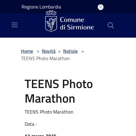
Salta al contenuto principale
Regione Lombardia
Home
>
Novità
>
Notizie
>
TEENS Photo Marathon
TEENS Photo
Marathon
TEENS Photo Marathon
Data :
12 marzo 2025