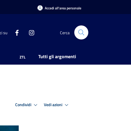
Accedi all'area personale
ci su
Cerca
Tutti gli argomenti
ZTL
Condividi
Vedi azioni