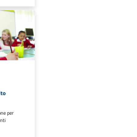
lto
one per
nti