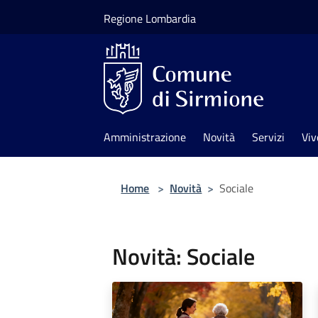
Salta al contenuto principale
Regione Lombardia
Amministrazione
Novità
Servizi
Viv
Home
>
Novità
>
Sociale
Novità: Sociale