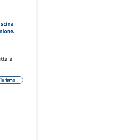
5
iscina
mione.
e
tta la
Turismo