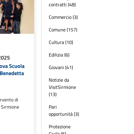
contratti (48)
Commercio (3)
Comune (157)
Cultura (10)
Edilizia (6)
2025
uova Scuola
Giovani (41)
 Benedetta
Notizie da
VisitSirmione
(13)
rvento di
Pari
r Sirmione
opportunità (3)
Protezione
Civile (6)