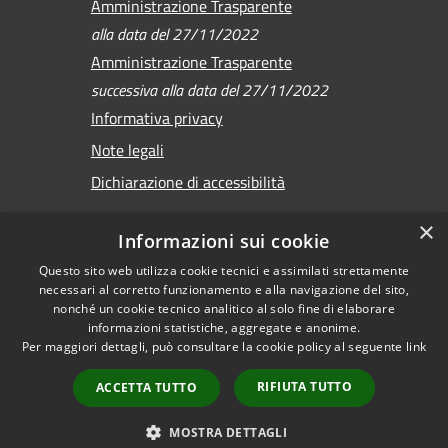
Amministrazione Trasparente
alla data del 27/11/2022
Amministrazione Trasparente
successiva alla data del 27/11/2022
Informativa privacy
Note legali
Dichiarazione di accessibilità
×
Informazioni sui cookie
Questo sito web utilizza cookie tecnici e assimilati strettamente
RSS
Copyright © 2026 •
necessari al corretto funzionamento e alla navigazione del sito,
Accessibilità
Comune di Sirmione •
nonché un cookie tecnico analitico al solo fine di elaborare
informazioni statistiche, aggregate e anonime.
Privacy
Powered by
Per maggiori dettagli, può consultare la cookie policy al seguente
link
Cookie
Municipium
•
Mappa del sito
Accesso redazione
RIFIUTA TUTTO
ACCETTA TUTTO
Versione
precedente
MOSTRA DETTAGLI