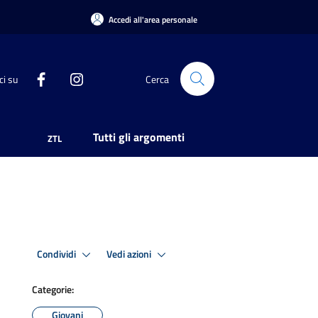
Accedi all'area personale
ci su
Cerca
Tutti gli argomenti
ZTL
Condividi
Vedi azioni
Categorie:
Giovani