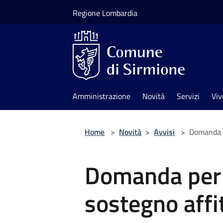
Salta al contenuto principale
Regione Lombardia
Amministrazione
Novità
Servizi
Viv
Home
>
Novità
>
Avvisi
>
Domanda p
Domanda per 
sostegno aff