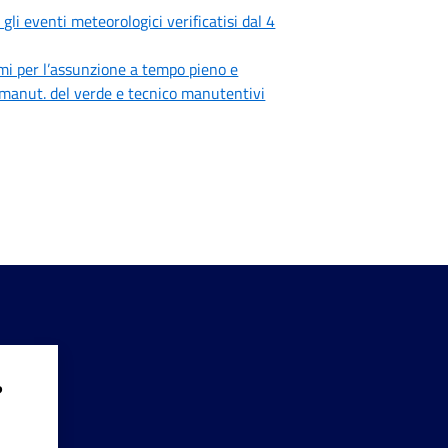
gli eventi meteorologici verificatisi dal 4
i per l’assunzione a tempo pieno e
zi manut. del verde e tecnico manutentivi
?