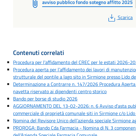
avviso pubblico fondo sotegno affitto 2025
PDF
Scarica
Contenuti correlati
Procedura per l’affidamento del CREC per le estati 2026-
Procedura aperta per l’affidamento dei lavori di manutenzion
strutturale del pontile a lago sito in Sirmione presso Lido de
Determinazione a Contrarre n. 147/2026 Procedura Aperta pe
navetta riservato ai dipendenti centro storico
Bando per borse di studio 2026
AGGIORNAMENTO DEL 13-02-2026: n. 6 Avviso d’asta pubblic
commerciale di proprietà comunale siti in Sirmione c/o Lido
Nomina del Revisore Unico dell’azienda speciale Sirmione
PROROGA: Bando Cda Farmacia - Nomina di N. 3 componenti
dell’Azienda Speciale Farmacia Comunale